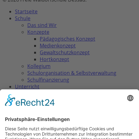
Close
Startseite
Menu
Schule
Das sind Wir
Konzepte
Pädagogisches Konzept
Medienkonzept
Gewaltschutzkonzept
Hortkonzept
Kollegium
Schulorganisation & Selbstverwaltung
Schulfinanzierung
Unterricht
Waldorfpädagogik
Lehrplan & Abschlüsse
Klassenstufen
Besondere Fächer
Elternwegweiser
Aufnahme
Einführende Elternabende