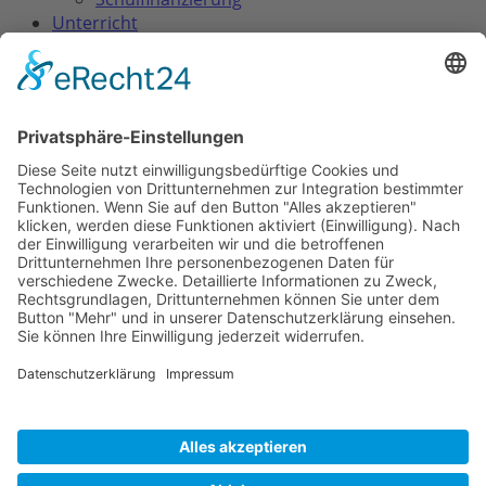
Unterricht
Waldorfpädagogik
Lehrplan & Abschlüsse
Klassenstufen
Besondere Fächer
Elternwegweiser
Aufnahme
Einführende Elternabende
Schulgeld
Elternmitarbeit
Downloads & Formulare
Schulleben
Tagebuch (Rückblicke)
Feste
Essensversorgung
Schule mit Vielfalt
Aktuelles
Veranstaltungen
Termine / Schulferien
Stellenangebote