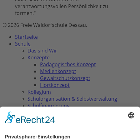
verantwortungsvollen Persönlichkeit zu
formen."
© 2026 Freie Waldorfschule Dessau.
Close
Startseite
Menu
Schule
Das sind Wir
Konzepte
Pädagogisches Konzept
Medienkonzept
Gewaltschutzkonzept
Hortkonzept
Kollegium
Schulorganisation & Selbstverwaltung
Schulfinanzierung
Unterricht
Waldorfpädagogik
Lehrplan & Abschlüsse
Klassenstufen