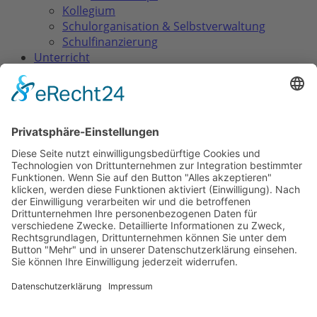
Kollegium
Schulorganisation & Selbstverwaltung
Schulfinanzierung
Unterricht
Waldorfpädagogik
Lehrplan & Abschlüsse
Klassenstufen
Besondere Fächer
Elternwegweiser
Aufnahme
Einführende Elternabende
Schulgeld
Elternmitarbeit
Downloads & Formulare
Schulleben
Tagebuch (Rückblicke)
Feste
Essensversorgung
Schule mit Vielfalt
Aktuelles